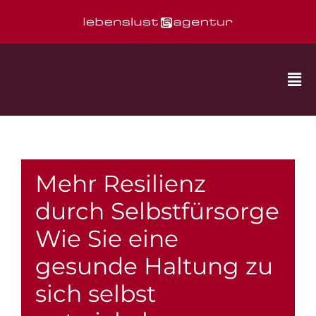
Zum
Inhalt
springen
Togg
Nav
Termine
Mehr Resilienz
Seminare & Workshops
durch Selbstfürsorge
Wie Sie eine
Vorträge & Lesungen
gesunde Haltung zu
Coaching
sich selbst