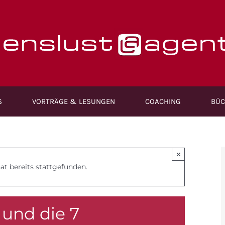
S
VORTRÄGE & LESUNGEN
COACHING
BÜC
×
at bereits stattgefunden.
 und die 7